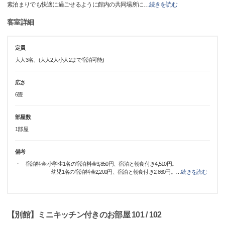
素泊まりでも快適に過ごせるように館内の共同場所に
…
続きを読む
客室詳細
定員
大人3名、(大人2人小人2まで宿泊可能)
広さ
6畳
部屋数
1部屋
備考
・ 宿泊料金:小学生1名の宿泊料金3,850円、宿泊と朝食付き4,510円。
幼児1名の宿泊料金2,200円、宿泊と朝食付き2,860円。
…
続きを読む
【別館】ミニキッチン付きのお部屋 101 / 102