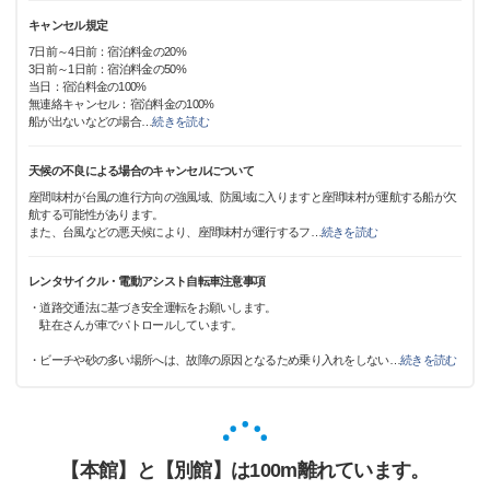
キャンセル規定
7日前～4日前：宿泊料金の20%
3日前～1日前：宿泊料金の50%
当日：宿泊料金の100%
無連絡キャンセル：宿泊料金の100%
船が出ないなどの場合
…
続きを読む
天候の不良による場合のキャンセルについて
座間味村が台風の進行方向の強風域、防風域に入りますと座間味村が運航する船が欠
航する可能性があります。
また、台風などの悪天候により、座間味村が運行するフ
…
続きを読む
レンタサイクル・電動アシスト自転車注意事項
・道路交通法に基づき安全運転をお願いします。
駐在さんが車でパトロールしています。
・ビーチや砂の多い場所へは、故障の原因となるため乗り入れをしない
…
続きを読む
【本館】と【別館】は100m離れています。