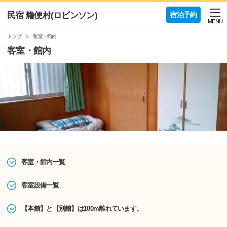
民宿 艪便村(ロビンソン)
宿泊予約
MENU
トップ
客室・館内
客室・館内
客室・館内一覧
客室設備一覧
【本館】と【別館】は100m離れています。