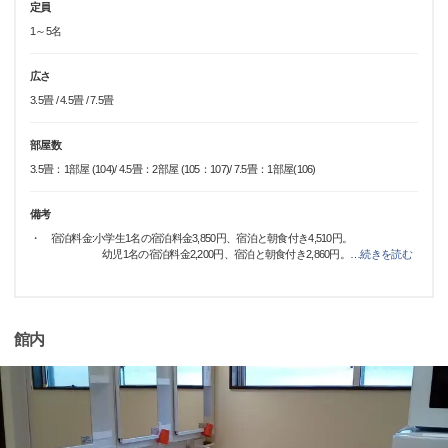
定員
1～5名
広さ
3.5畳 / 4.5畳 / 7.5畳
部屋数
3.5畳：1部屋 (104)/ 4.5畳：2部屋 (105：107)/ 7.5畳：1部屋(106)
備考
・ 宿泊料金:小学生1名の宿泊料金3,850円、宿泊と朝食付き4,510円。
幼児1名の宿泊料金2,200円、宿泊と朝食付き2,860円。
…
続きを読む
館内