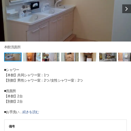
本館洗面所
■シャワー
【本館】共同シャワー室：1つ
【別館】男性シャワー室：2つ / 女性シャワー室：2つ
■洗面所
【本館】2台
【別館】2台
■お手洗い
…
続きを読む
備考