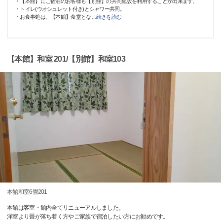
・【本館】にご宿泊のお客様も【別館】の共同施設を利用することが出来ます。
・トイレ(ウオシュレット付き)とシャワー共同。
・お食事処は、【本館】食堂とな
…
続きを読む
【本館】和室 201/【別館】和室103
本館和室6畳201
本館は客室・館内全てリニューアルしました。
洋室より畳が落ち着く方やご家族で宿泊したい方にお勧めです。