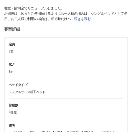
客室・館内全てリニューアルしました。
お部屋は、広々とご使用頂けるようにお一人様の場合は、シングルベッドとして使
用、お二人様で利用の場合は、眠る時だけベ
…
続きを読む
客室詳細
定員
2名
広さ
8㎡
ベッドタイプ
シングルサイズ親子ベッド
部屋数
4部屋
備考