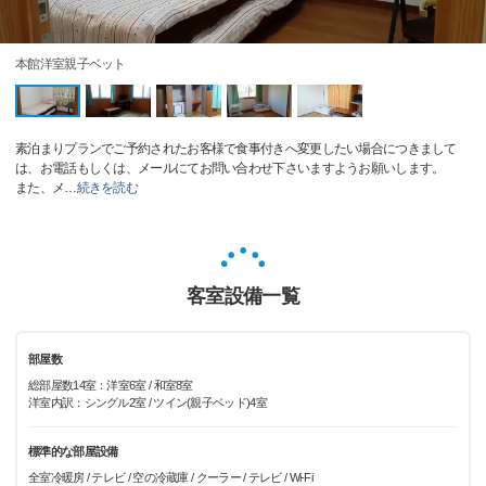
本館洋室親子ベット
素泊まりプランでご予約されたお客様で食事付きへ変更したい場合につきまして
は、お電話もしくは、メールにてお問い合わせ下さいますようお願いします。
また、メ
…
続きを読む
客室設備一覧
部屋数
総部屋数14室：洋室6室 / 和室8室
洋室内訳：シングル2室 / ツイン(親子ベッド)4室
標準的な部屋設備
全室冷暖房 / テレビ / 空の冷蔵庫 / クーラー / テレビ / Wi-Fi