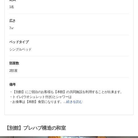
1名
広さ
7㎡
ベッドタイプ
シングルベッド
部屋数
2部屋
備考
・【別館】にご宿泊のお客様も【本館】の共同施設を利用することが出来ます。
・トイレ(ウオシュレット付き)とシャワーは
・お食事は【本館】食堂になります。
…
続きを読む
【別館】プレハブ構造の和室