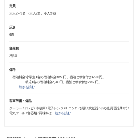
定員
大人2～3名 (大人2名、小人2名)
広さ
6畳
部屋数
2部屋
備考
・宿泊料金:小学生1名の宿泊料金3,850円、宿泊と朝食付き4,510円。
幼児1名の宿泊料金2,200円、宿泊と朝食付き2,860円。
…
続きを読む
客室設備・備品
クーラー / テレビ / 冷蔵庫 / 電子レンジ / IHコンロ / 鍋類 / 炊飯器 / その他調理器具1式 /
電気ケトル / 食器類 / 調味料は
…
続きを読む