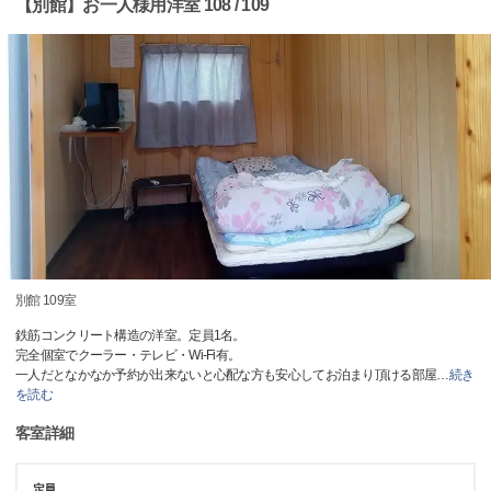
【別館】お一人様用洋室 108 / 109
別館 109室
鉄筋コンクリート構造の洋室。定員1名。
完全個室でクーラー・テレビ・Wi-Fi有。
一人だとなかなか予約が出来ないと心配な方も安心してお泊まり頂ける部屋
…
続き
を読む
客室詳細
定員