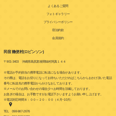
よくあるご質問
フォトギャラリー
プライバシーポリシー
宿泊約款
会員規約
民宿 艪便村(ロビンソン)
〒
901-3403
沖縄県島尻郡座間味村阿真１４４
※電話が予約担当の携帯電話に転送になる場合があります。
その際は、電話をお切りになってお待ちいただければこちらからおかけ頂いた電話
番号に転送先の携帯電話からかけなおしております。
※メールでのお問い合わせの場合少々お時間を頂戴しております。
お急ぎの場合は、お手数ですがお電話下さいますようお願い申し上げます。
※電話対応時間８：００～２０：００（４月~10月）
TEL
098-987-2676