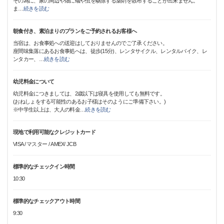
その為に、家の周辺や畑に蟻や虫を駆除する薬剤を散布することが出来ません。
ま
…
続きを読む
朝食付き、素泊まりのプランをご予約されるお客様へ
当宿は、お食事処への送迎はしておりませんのでご了承ください。
座間味集落にあるお食事処へは、徒歩(15分)、レンタサイクル、レンタルバイク、レ
ンタカー、
…
続きを読む
幼児料金について
幼児料金につきましては、2歳以下は寝具を使用しても無料です。
(おねしょをする可能性のあるお子様はそのようにご準備下さい。)
※中学生以上は、大人の料金
…
続きを読む
現地で利用可能なクレジットカード
VISA / マスター / AMEX/ JCB
標準的なチェックイン時間
10:30
標準的なチェックアウト時間
9:30