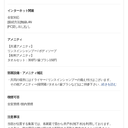
インターネット関連
全室対応
[接続方法]無線LAN
[PC貸し出し]なし
アメニティ
【共通アメニティ】
リンスインシャンプー / ボディソープ
【有料アメニティ】
タオルセット：300円 / 歯ブラシ150円
部屋設備・アメニティ補足
・共同の場所にはドライヤー / リンスインシャンプーの備え付けはございます。
その他アメニティー(寝間着 / タオル / 歯ブラシなど)はご持参下さい
…
続きを読む
喫煙可否
全室禁煙 / 館内禁煙
注意事項
当宿が位置する集落では、各家庭で昔から井戸水(地下水)を利用しております。